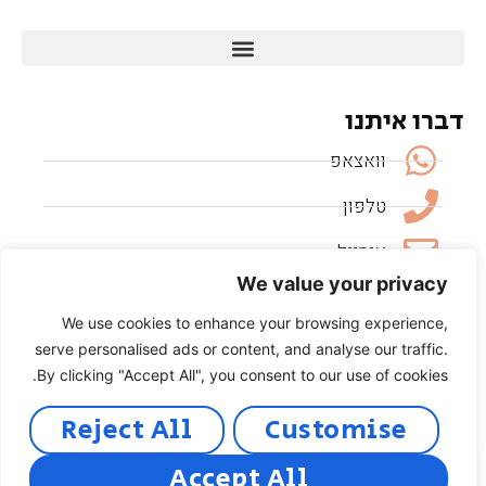
דברו איתנו
וואצאפ
טלפון
אימייל
We value your privacy
We use cookies to enhance your browsing experience,
עקבו אחרינו
serve personalised ads or content, and analyse our traffic.
Instagram
By clicking "Accept All", you consent to our use of cookies.
Facebook
Reject All
Customise
Pinterest
Accept All