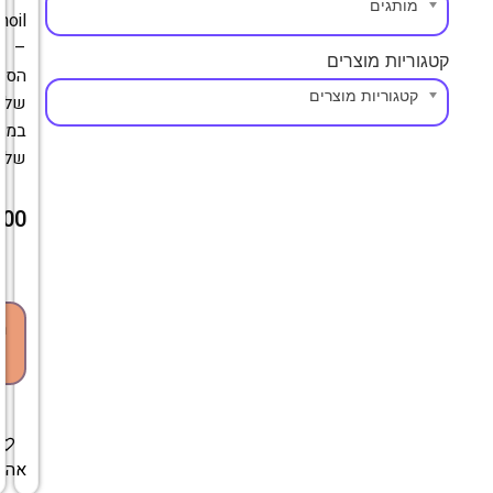
מותגים
noil
–
קטגוריות מוצרים
הסטי
קטגוריות מוצרים
שלך
במק
שליט
.00
ה
אהב